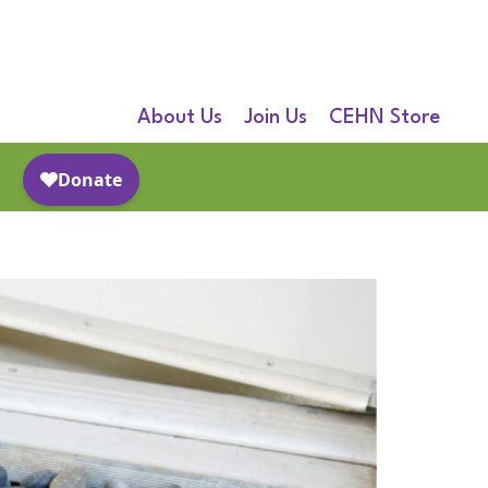
About Us
Join Us
CEHN Store