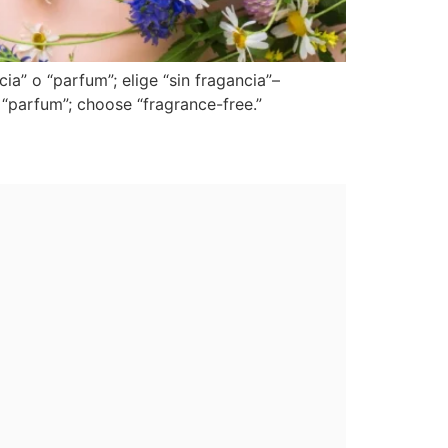
a” o “parfum”; elige “sin fragancia”–
 “parfum”; choose “fragrance-free.”